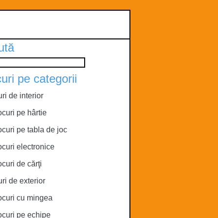
ută
uri pe categorii
ri de interior
ocuri pe hârtie
ocuri pe tabla de joc
ocuri electronice
ocuri de cărţi
ri de exterior
ocuri cu mingea
ocuri pe echipe