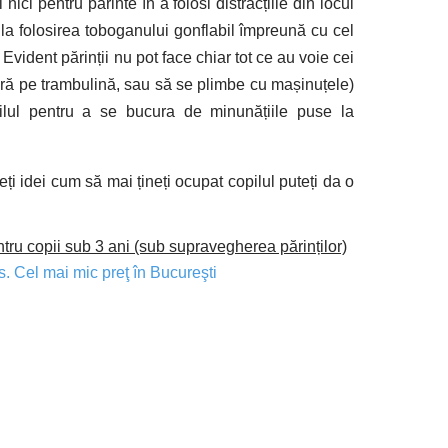
ici pentru părinte în a folosi distracțiile din locul
l la folosirea toboganului gonflabil împreună cu cel
Evident părinții nu pot face chiar tot ce au voie cei
ră pe trambulină, sau să se plimbe cu mașinuțele)
ilul pentru a se bucura de minunățiile puse la
ți idei cum să mai țineți ocupat copilul puteți da o
tru copii sub 3 ani (sub supravegherea părinților)
s. Cel mai mic preţ în Bucureşti