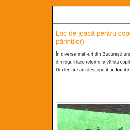
Loc de joacă pentru cop
părinților)
În diverse mall-uri din București u
din reguli face referire la vârsta copi
Din fericire am descoperit un
loc de