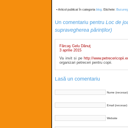
• Articol publicat în categoria
blog
. Etichete:
Bucureşt
Un comentariu pentru
Loc de jo
supravegherea părinților)
Fărcaş Gelu Dănuţ
3 aprilie 2015
Va invit si pe
http://www.petrecericopii.e
organizari petreceri pentru copii.
Lasă un comentariu
Nume (necesar)
Email (necesar)
Website