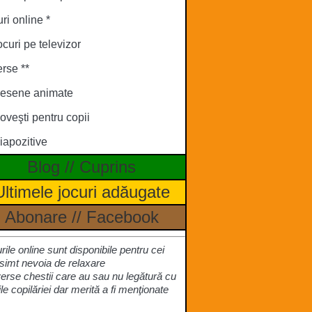
ri online *
ocuri pe televizor
rse **
esene animate
oveşti pentru copii
iapozitive
Blog
//
Cuprins
Ultimele jocuri adăugate
Abonare
//
Facebook
urile online sunt disponibile pentru cei
simt nevoia de relaxare
verse chestii care au sau nu legătură cu
ile copilăriei dar merită a fi menţionate