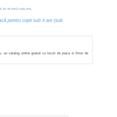
i
,
loc de joacă copii
,
preţ
acă pentru copii sub 3 ani (sub
u
, un catalog online gratuit cu locuri de joaca si firme de