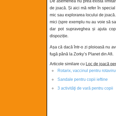
De asemenea nu prea există limitări n
de joacă. Și aici mă refer în specia
mic sau explorarea locului de joacă. 
mici (spre exemplu nu au voie să sa
dar pot supraveghea și ajuta cop
dispoziție.
Așa că dacă într-o zi ploioasă nu ave
fugă până la Zorky’s Planet din Afi.
Articole similare cu
Loc de joacă pen
Rotarix, vaccinul pentru rotaviru
Sandale pentru copii ieftine
3 activităţi de vară pentru copii