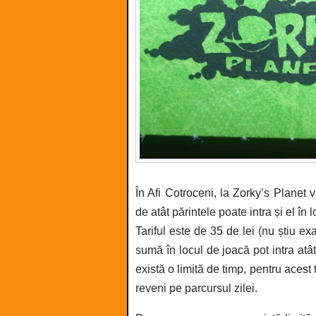
În Afi Cotroceni, la Zorky’s Planet
de atât părintele poate intra și el î
Tariful este de 35 de lei (nu știu e
sumă în locul de joacă pot intra atâ
există o limită de timp, pentru acest 
reveni pe parcursul zilei.