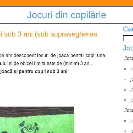
Jocuri din copilărie
Ca
ii sub 3 ani (sub supravegherea
Joc
nde am descoperit locuri de joacă pentru copii una
Jocu
lului și de obicei limita este de (minim) 3 ani.
j
 joacă și pentru copii sub 3 ani
.
j
j
j
Jocu
j
j