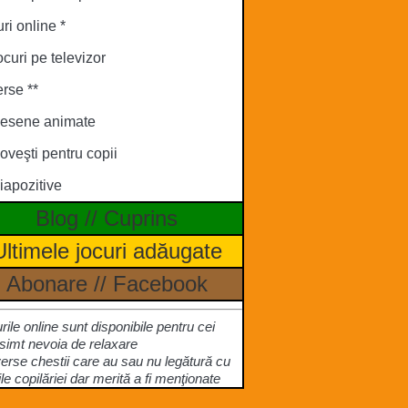
ri online *
ocuri pe televizor
rse **
esene animate
oveşti pentru copii
iapozitive
Blog
//
Cuprins
Ultimele jocuri adăugate
Abonare
//
Facebook
urile online sunt disponibile pentru cei
simt nevoia de relaxare
verse chestii care au sau nu legătură cu
ile copilăriei dar merită a fi menţionate