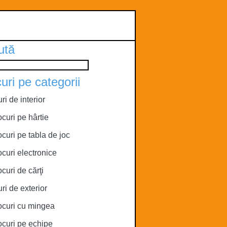
ută
uri pe categorii
ri de interior
ocuri pe hârtie
ocuri pe tabla de joc
ocuri electronice
ocuri de cărţi
ri de exterior
ocuri cu mingea
ocuri pe echipe