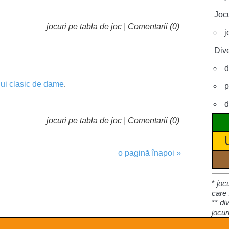
Jocu
jocuri pe tabla de joc
|
Comentarii (0)
j
Dive
d
lui clasic de dame
.
p
d
jocuri pe tabla de joc
|
Comentarii (0)
o pagină înapoi »
*
joc
care 
**
di
jocur