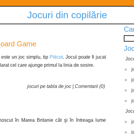
Jocuri din copilărie
Ca
Board Game
Joc
ste un joc simplu, tip
Piticot
. Jocul poate fi jucat
Jocu
larat cel care ajunge primul la linia de sosire.
j
j
jocuri pe tabla de joc
|
Comentarii (0)
j
j
Jocu
cut în Marea Britanie cât şi în întreaga lume
j
j