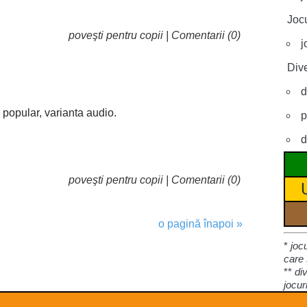
Jocu
poveşti pentru copii
|
Comentarii (0)
j
Dive
d
popular, varianta audio.
p
d
poveşti pentru copii
|
Comentarii (0)
o pagină înapoi »
*
joc
care 
**
di
jocur