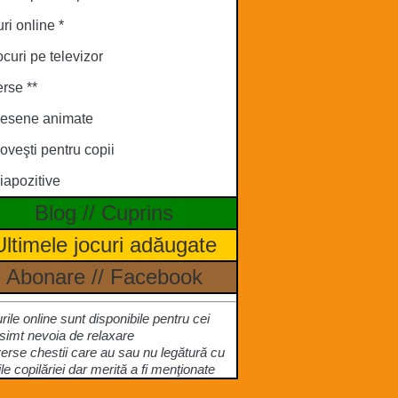
ri online *
ocuri pe televizor
rse **
esene animate
oveşti pentru copii
iapozitive
Blog
//
Cuprins
Ultimele jocuri adăugate
Abonare
//
Facebook
urile online sunt disponibile pentru cei
simt nevoia de relaxare
verse chestii care au sau nu legătură cu
ile copilăriei dar merită a fi menţionate