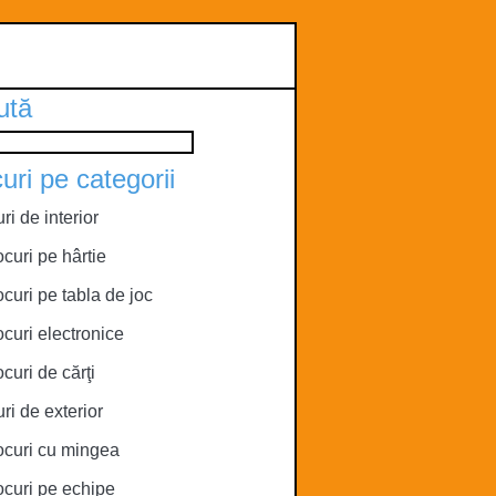
ută
uri pe categorii
ri de interior
ocuri pe hârtie
ocuri pe tabla de joc
ocuri electronice
ocuri de cărţi
ri de exterior
ocuri cu mingea
ocuri pe echipe