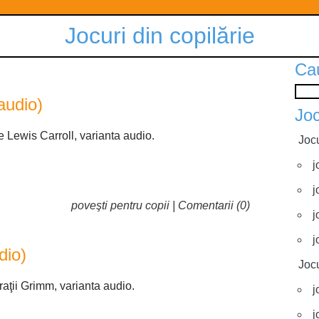
Jocuri din copilărie
Ca
audio)
Joc
 Lewis Carroll, varianta audio.
Jocu
j
j
poveşti pentru copii
|
Comentarii (0)
j
j
dio)
Jocu
raţii Grimm, varianta audio.
j
j