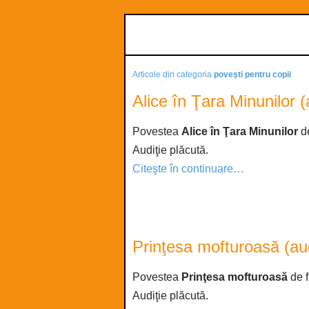
Articole din categoria
poveşti pentru copii
Alice în Ţara Minunilor (
Povestea
Alice în Ţara Minunilor
de
Audiţie plăcută.
Citeşte în continuare…
Prinţesa mofturoasă (au
Povestea
Prinţesa mofturoasă
de f
Audiţie plăcută.