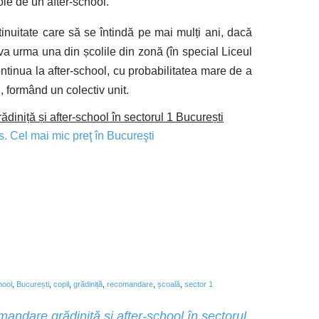
oie de un after-school.
inuitate care să se întindă pe mai mulți ani, dacă
i va urma una din școlile din zonă (în special Liceul
ontinua la after-school, cu probabilitatea mare de a
, formând un colectiv unit.
iniță și after-school în sectorul 1 București
s. Cel mai mic preţ în Bucureşti
hool
,
București
,
copil
,
grădiniță
,
recomandare
,
școală
,
sector 1
andare grădiniță și after-school în sectorul