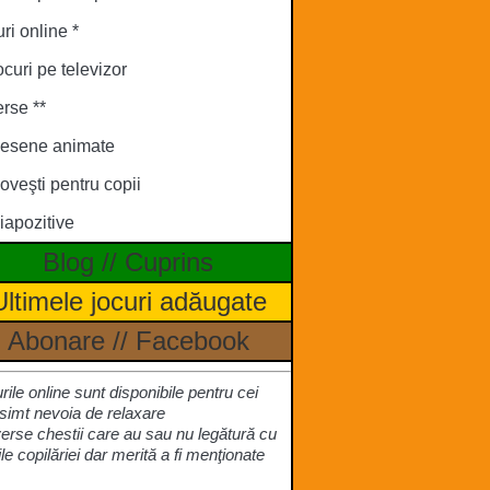
ri online *
ocuri pe televizor
rse **
esene animate
oveşti pentru copii
iapozitive
Blog
//
Cuprins
Ultimele jocuri adăugate
Abonare
//
Facebook
urile online sunt disponibile pentru cei
simt nevoia de relaxare
verse chestii care au sau nu legătură cu
ile copilăriei dar merită a fi menţionate