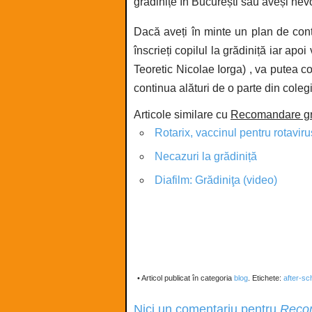
grădinițe în București sau aveși nev
Dacă aveți în minte un plan de cont
înscrieți copilul la grădiniță iar apo
Teoretic Nicolae Iorga) , va putea c
continua alături de o parte din colegi
Articole similare cu
Recomandare grăd
Rotarix, vaccinul pentru rotaviru
Necazuri la grădiniță
Diafilm: Grădiniţa (video)
• Articol publicat în categoria
blog
. Etichete:
after-sc
Nici un comentariu pentru
Recom