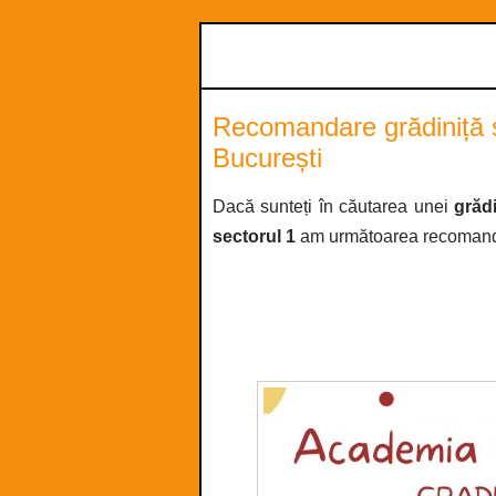
Recomandare grădiniță și
București
Dacă sunteți în căutarea unei
grădi
sectorul 1
am următoarea recomanda