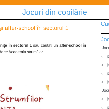
Jocuri din copilărie
Ca
 after-school în sectorul 1
Joc
nițe în sectorul 1
sau căutați un
after-school în
Jocu
re: Academia ștrumfilor.
j
j
j
j
Jocu
j
j