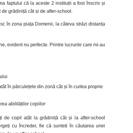
faptului că la aceste 2 instituții a fost înscris și
t de grădiniță cât și de after-school.
esc în zona piața Domenii, la câteva străzi distanța
ne, evident nu perfecte. Printre lucrurile care mi-au
ului
atât în părculețele din zonă cât și în curtea proprie
ea abilităților copiilor
i de copil atât la grădiniță cât și la after-school
eți cu încreder, fie că sunteți în căutarea unei