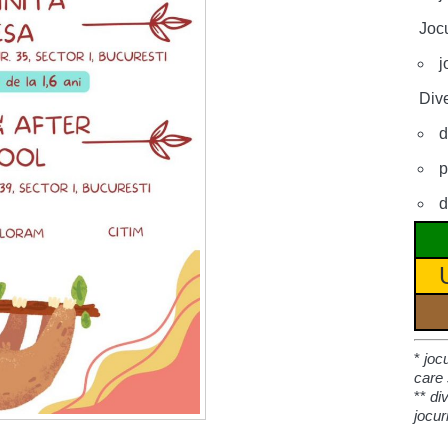
Jocu
j
Dive
d
p
d
*
joc
care 
**
di
jocur