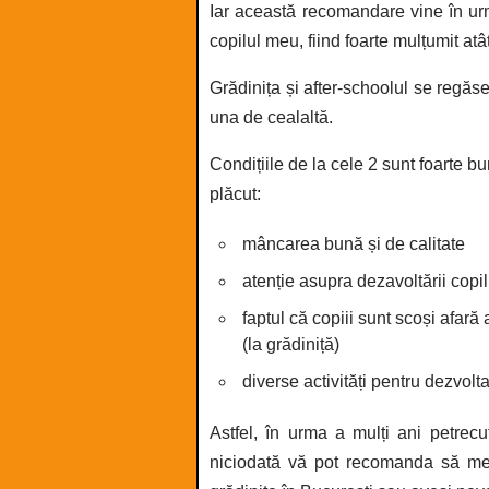
Iar această recomandare vine în urma 
copilul meu, fiind foarte mulțumit atâ
Grădinița și after-schoolul se regăs
una de cealaltă.
Condițiile de la cele 2 sunt foarte bu
plăcut:
mâncarea bună și de calitate
atenție asupra dezavoltării copil
faptul că copiii sunt scoși afară 
(la grădiniță)
diverse activități pentru dezvoltar
Astfel, în urma a mulți ani petrecuț
niciodată vă pot recomanda să merg