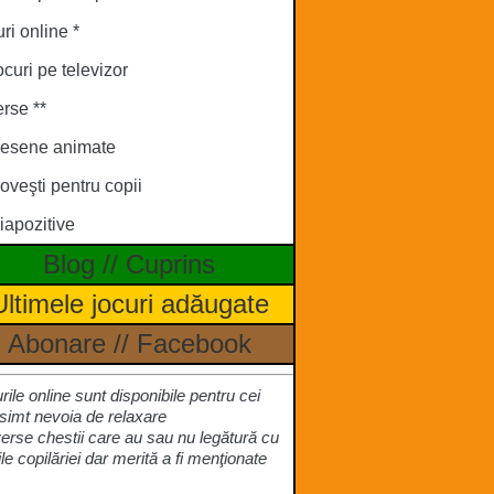
ri online *
ocuri pe televizor
rse **
esene animate
oveşti pentru copii
iapozitive
Blog
//
Cuprins
Ultimele jocuri adăugate
Abonare
//
Facebook
urile online sunt disponibile pentru cei
simt nevoia de relaxare
verse chestii care au sau nu legătură cu
ile copilăriei dar merită a fi menţionate