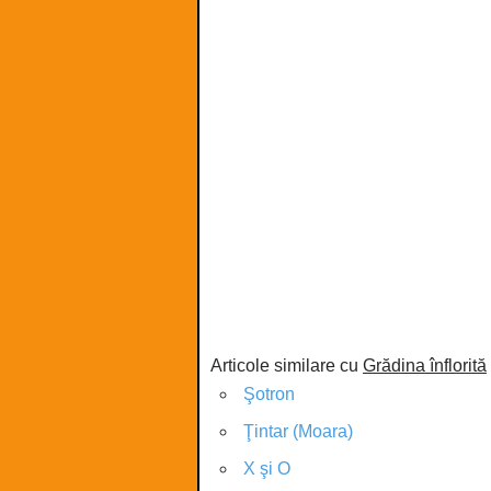
Articole similare cu
Grădina înflorită
Şotron
Ţintar (Moara)
X şi O