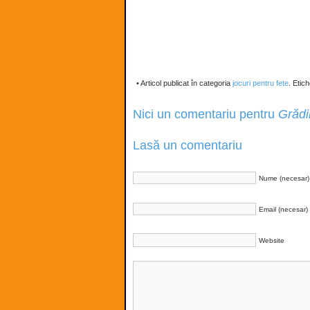
• Articol publicat în categoria
jocuri pentru fete
. Etic
Nici un comentariu pentru
Grădin
Lasă un comentariu
Nume (necesar)
Email (necesar)
Website