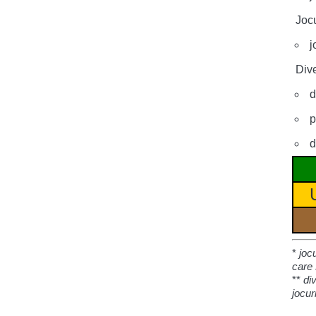
Jocu
j
Dive
d
p
d
*
joc
care 
**
di
jocur