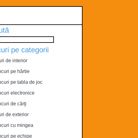
ută
uri pe categorii
ri de interior
ocuri pe hârtie
ocuri pe tabla de joc
ocuri electronice
ocuri de cărţi
ri de exterior
ocuri cu mingea
ocuri pe echipe