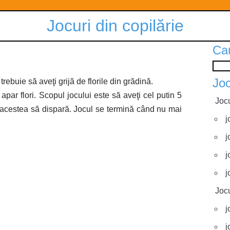
Jocuri din copilărie
Ca
Joc
trebuie să aveţi grijă de florile din grădină.
par flori. Scopul jocului este să aveţi cel putin 5
Jocu
 ca acestea să dispară. Jocul se termină când nu mai
j
j
j
j
Jocu
j
j