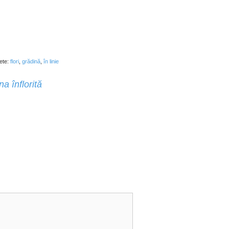
hete:
flori
,
grădină
,
în linie
a înflorită